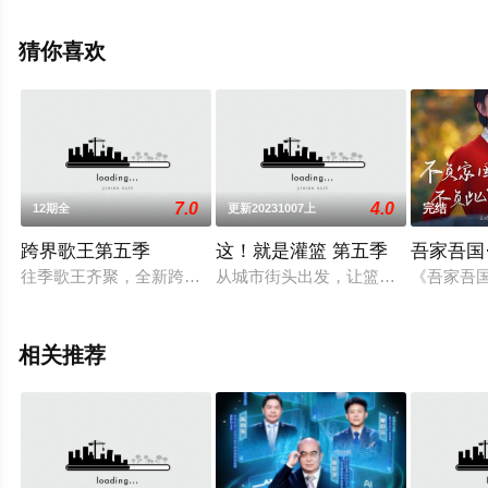
院，更多相关信息可移步至豆瓣综艺、电视猫或剧情网等
平台了解。
猜你喜欢
7.0
4.0
12期全
更新20231007上
完结
跨界歌王第五季
这！就是灌篮 第五季
吾家吾国
往季歌王齐聚，全新跨界阵营，正面交锋，音浪对决，等你来看
从城市街头出发，让篮球回归初心！
《吾家吾
相关推荐