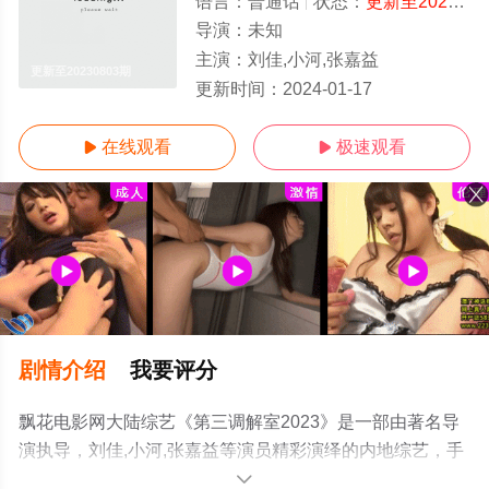
语言：
普通话
状态：
更新至20230803期
导演：
未知
主演：
刘佳,小河,张嘉益
更新至20230803期
更新时间：
2024-01-17
在线观看
极速观看


剧情介绍
我要评分
飘花电影网大陆综艺《第三调解室2023》是一部由著名导
演执导，刘佳,小河,张嘉益等演员精彩演绎的内地综艺，手
机免费在线观看高清未删减完整版综艺节目就上飘花影
