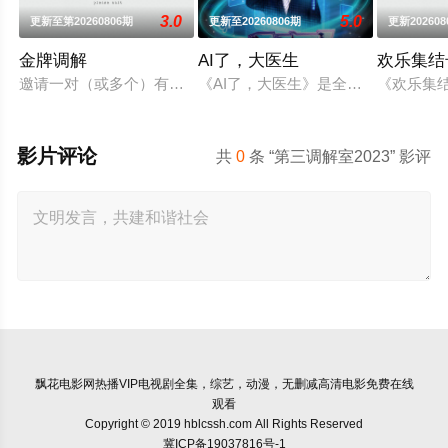
3.0
5.0
更新至第20260806期
更新至20260806期
更新202608
金牌调解
AI了，大医生
欢乐集结
邀请一对（或多个）有矛盾的当事人进入演播室，主持人和人民
《AI了，大医生》是全国首档“AI
《欢乐集
影片评论
共
0
条 “第三调解室2023” 影评
飘花电影网
热播VIP电视剧全集，综艺，动漫，无删减高清电影免费在线
观看
Copyright © 2019 hblcssh.com All Rights Reserved
冀ICP备19037816号-1