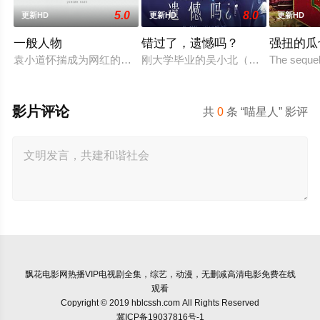
5.0
8.0
更新HD
更新HD
更新HD
一般人物
错过了，遗憾吗？
强扭的瓜
袁小道怀揣成为网红的梦想创作短视频，并与周小乙等人组建了“
刚大学毕业的吴小北（庄达菲 饰）被
The sequel
影片评论
共
0
条 “喵星人” 影评
飘花电影网
热播VIP电视剧全集，综艺，动漫，无删减高清电影免费在线
观看
Copyright © 2019 hblcssh.com All Rights Reserved
冀ICP备19037816号-1