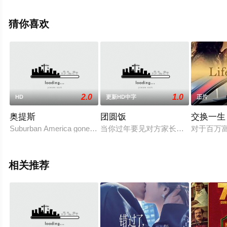
看高清未删减完整版电影大全就上飘花影院，更多相关信
息可移步至豆瓣电影、电视猫或剧情网等平台了解。
猜你喜欢
2.0
1.0
HD
更新HD中字
正片
奥提斯
团圆饭
交换一生
Suburban America gone haywire. In the midst of a serial abduct
当你过年要见对方家长，却因与母亲
对于百万富
相关推荐