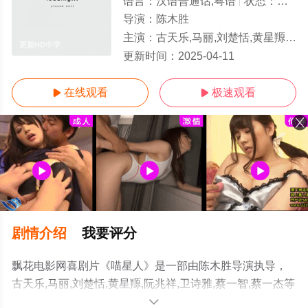
语言：
汉语普通话,粤语
状态：
更新H
导演：
陈木胜
主演：
古天乐,马丽,刘楚恬,黄星羱,阮兆祥,卫诗雅,蔡一智,蔡一杰
更新HD中字
更新时间：
2025-04-11
在线观看
极速观看


剧情介绍
我要评分
飘花电影网喜剧片《喵星人》是一部由陈木胜导演执导，
古天乐,马丽,刘楚恬,黄星羱,阮兆祥,卫诗雅,蔡一智,蔡一杰等
演员精彩演绎的中国香港,中国大陆电影，手机免费在线观
