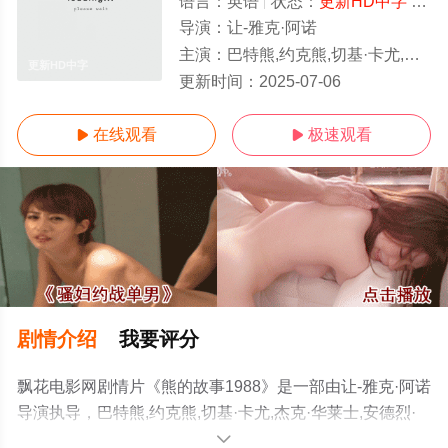
语言：
英语
状态：
更新HD中字
- 免费在线观看
导演：
让-雅克·阿诺
主演：
巴特熊,约克熊,切基·卡尤,杰克·华莱士,安德烈·拉孔布
更新HD中字
更新时间：
2025-07-06
在线观看
极速观看


剧情介绍
我要评分
飘花电影网剧情片《熊的故事1988》是一部由让-雅克·阿诺
导演执导，巴特熊,约克熊,切基·卡尤,杰克·华莱士,安德烈·
拉孔布等演员精彩演绎的法国电影，手机免费在线观看高
