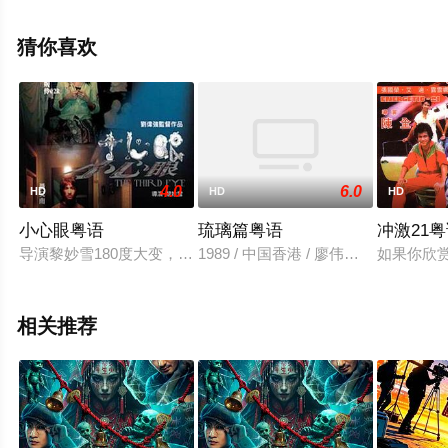
清未删减完整版电影大全就上飘花影院，更多相关信息可
移步至豆瓣电影、电视猫或剧情网等平台了解。
猜你喜欢
4.0
6.0
HD
HD
HD
小心眼粤语
琉璃篇粤语
冲激21
导演黎妙雪180度大变，由拍问题少女到痴恋少女后，转向惊悚
1989 / 中国香港 / 廖伟雄,刘淑华,吴
如果你欣
相关推荐