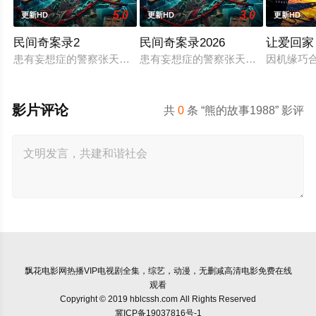
5.0
3.0
更新HD
更新HD
更新HD
民间奇案录2
民间奇案录2026
让爱回家
患有妄想症的警察张天盛遇上一起离奇的神像杀人事件，勘案过程
患有妄想症的警察张天盛遇上一起离奇
因机缘巧
影片评论
共
0
条 “熊的故事1988” 影评
飘花电影网
热播VIP电视剧全集，综艺，动漫，无删减高清电影免费在线
观看
Copyright © 2019 hblcssh.com All Rights Reserved
冀ICP备19037816号-1