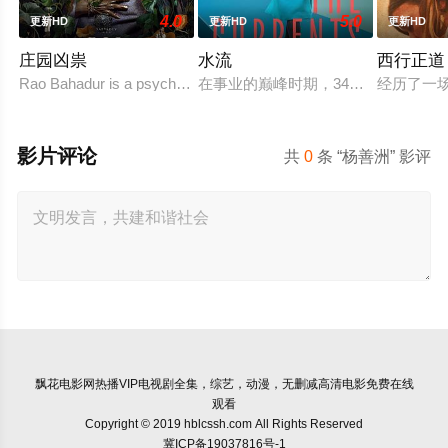
4.0
5.0
更新HD
更新HD
更新HD
庄园凶祟
水流
西行正道
Rao Bahadur is a psychological drama set against the backdrop
在事业的巅峰时期，34岁的阿根廷
经历了一
影片评论
共
0
条 “杨善洲” 影评
飘花电影网
热播VIP电视剧全集，综艺，动漫，无删减高清电影免费在线
观看
Copyright © 2019 hblcssh.com All Rights Reserved
冀ICP备19037816号-1