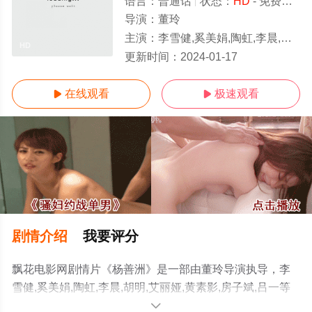
语言：
普通话
状态：
HD
- 免费在线观看
导演：
董玲
主演：
李雪健,奚美娟,陶虹,李晨,胡明,艾丽娅,黄素影,房子斌,吕一
HD
更新时间：
2024-01-17
在线观看
极速观看


剧情介绍
我要评分
飘花电影网剧情片《杨善洲》是一部由董玲导演执导，李
雪健,奚美娟,陶虹,李晨,胡明,艾丽娅,黄素影,房子斌,吕一等
演员精彩演绎的内地电影，手机免费在线观看高清未删减
