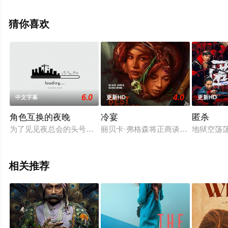
完整版电影大全就上飘花影院，更多相关信息可移步至豆
瓣电影、电视猫或剧情网等平台了解。
猜你喜欢
6.0
4.0
中文字幕
更新HD
更新HD
角色互换的夜晚
冷宴
匿杀
为了见见夜总会的头号女招待星宫一花，达也攒了好久的钱。他
丽贝卡·弗格森将正商谈主演，由蒂姆·米勒执
地狱空荡
相关推荐