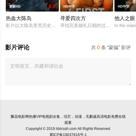
8.0
8.0
更新HD
HD中字
HD中字
热血大陈岛
寻爱四次方
他人之眼
影片以大陈岛垦荒历史为创作底色，在尊重历史真实性的前提下
寻找完美婚礼日期的过程，扎拉经历
In the isl
影片评论
共
0
条 “蒙骗” 影评
飘花电影网
热播VIP电视剧全集，综艺，动漫，无删减高清电影免费在线
观看
Copyright © 2019 hblcssh.com All Rights Reserved
冀ICP备19037816号-1