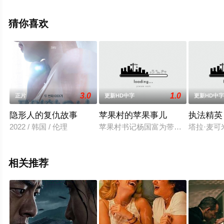
演绎的美国电影，手机免费在线观看高清未删减完整版电
影大全就上飘花影院，更多相关信息可移步至豆瓣电影、
猜你喜欢
电视猫或剧情网等平台了解。
3.0
1.0
正片
更新HD中字
更新HD中
隐形人的复仇故事
苹果村的苹果事儿
执法精英
2022 / 韩国 / 伦理
苹果村书记杨国富为带领村民致富，
塔拉·麦可
相关推荐