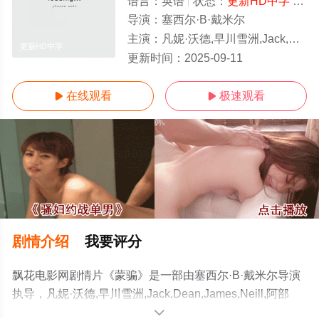
语言：
英语
状态：
更新HD中字
- 免费在线观看
导演：
塞西尔·B·戴米尔
主演：
凡妮·沃德,早川雪洲,Jack,Dean,James,Neill,阿部丰,Dana,Ong,Hazel,
更新HD中字
更新时间：
2025-09-11
在线观看
极速观看


剧情介绍
我要评分
飘花电影网剧情片《蒙骗》是一部由塞西尔·B·戴米尔导演
执导，凡妮·沃德,早川雪洲,Jack,Dean,James,Neill,阿部
丰,Dana,Ong,Hazel,Childers,Arthur,H.,Williams等演员精彩
