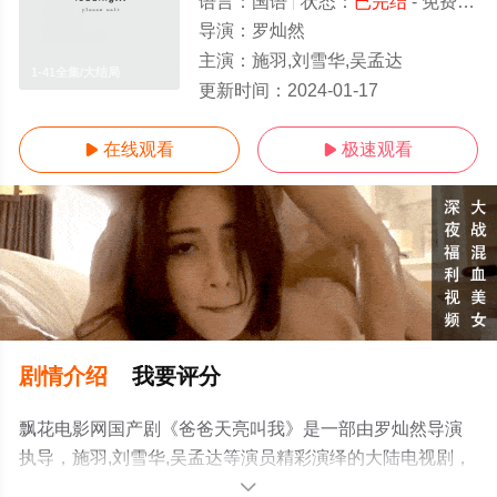
语言：
国语
状态：
已完结
- 免费在线观看
导演：
罗灿然
主演：
施羽,刘雪华,吴孟达
1-41全集/大结局
更新时间：
2024-01-17
在线观看
极速观看


剧情介绍
我要评分
飘花电影网国产剧《爸爸天亮叫我》是一部由罗灿然导演
执导，施羽,刘雪华,吴孟达等演员精彩演绎的大陆电视剧，
大结局剧情已揭晓（1-41全集），手机免费在线观看高清
