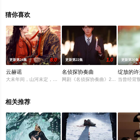
未删减完整版电视剧全集就上飘花影院，更多相关信息可
移步至豆瓣电视剧、电视猫或剧情网等平台了解。
猜你喜欢
8.0
1.0
更新第24集
更新第22集
更新第30集
云赫谣
名侦探协奏曲
绽放的许
大未年间，山河未定，宁王赵赫带兵出征，命悬一线。太卜署奉
网剧《名侦探协奏曲》2022年9月开
当曾经背叛
相关推荐