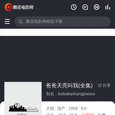






爸爸天亮叫我(全集)
分享

别名：babatianliangjiaowo
大陆
国产
2008
8.0