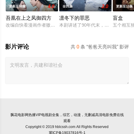
4.0
2.0
更新至08集
全26集
更新至13集
吾凰在上之凤御四方
凛冬下的罪恶
盲盒
改编自快看漫画作者嗷小泽的独家连载漫画《吾凰在上》。
本剧讲述了90年代末，怒河市刑侦支
五个相互
影片评论
共
0
条 “爸爸天亮叫我” 影评
飘花电影网
热播VIP电视剧全集，综艺，动漫，无删减高清电影免费在线
观看
Copyright © 2019 hblcssh.com All Rights Reserved
冀ICP备19037816号-1