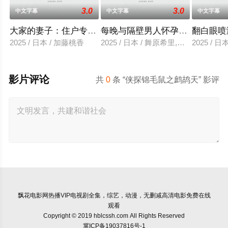
3.0
3.0
中文字幕
中文字幕
中文字幕
大家的妻子：住户专用洞口
每晚与隔壁男人怀孕性爱
翻白眼喷
2025 / 日本 / 加藤桃香
2025 / 日本 / 舞原希里,佐川金二
2025 / 
影片评论
共
0
条 “侠探锦毛鼠之鹧鸪天” 影评
飘花电影网
热播VIP电视剧全集，综艺，动漫，无删减高清电影免费在线
观看
Copyright © 2019 hblcssh.com All Rights Reserved
冀ICP备19037816号-1