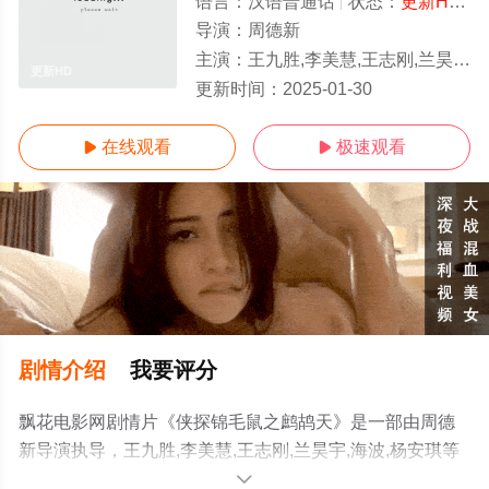
语言：
汉语普通话
状态：
更新HD
-
导演：
周德新
主演：
王九胜,李美慧,王志刚,兰昊宇,海波,杨安琪
更新HD
更新时间：
2025-01-30
在线观看
极速观看


剧情介绍
我要评分
飘花电影网剧情片《侠探锦毛鼠之鹧鸪天》是一部由周德
新导演执导，王九胜,李美慧,王志刚,兰昊宇,海波,杨安琪等
演员精彩演绎的中国大陆电影，手机免费在线观看高清未
