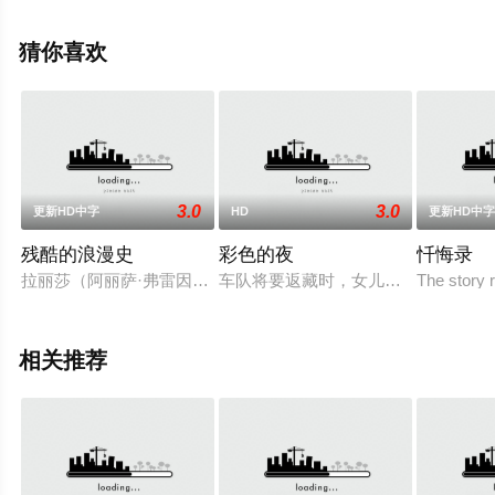
删减完整版电影大全就上飘花影院，更多相关信息可移步
至豆瓣电影、电视猫或剧情网等平台了解。
猜你喜欢
3.0
3.0
更新HD中字
HD
更新HD中
残酷的浪漫史
彩色的夜
忏悔录
拉丽莎（阿丽萨·弗雷因德利赫 Alisa Frejndlikh 饰）拥
车队将要返藏时，女儿黎丽（周玲 饰
The story 
相关推荐