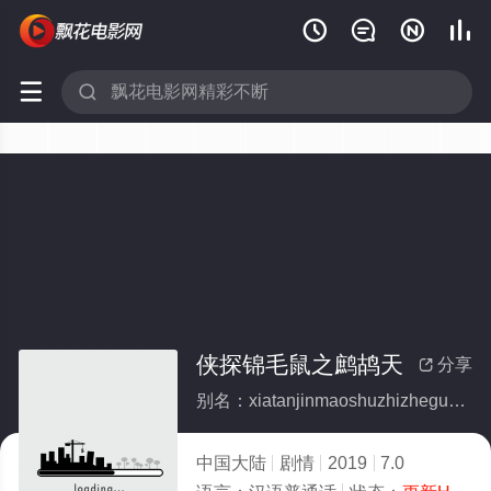






侠探锦毛鼠之鹧鸪天
分享

别名：xiatanjinmaoshuzhizhegutian
中国大陆
剧情
2019
7.0