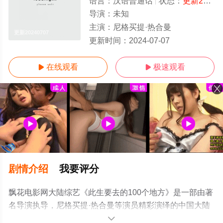
语言：
汉语普通话
状态：
更新20240707
导演：
未知
主演：
尼格买提·热合曼
更新20240707
更新时间：
2024-07-07
在线观看
极速观看


剧情介绍
我要评分
飘花电影网大陆综艺《此生要去的100个地方》是一部由著
名导演执导，尼格买提·热合曼等演员精彩演绎的中国大陆
综艺，手机免费在线观看高清未删减完整版综艺节目就上
