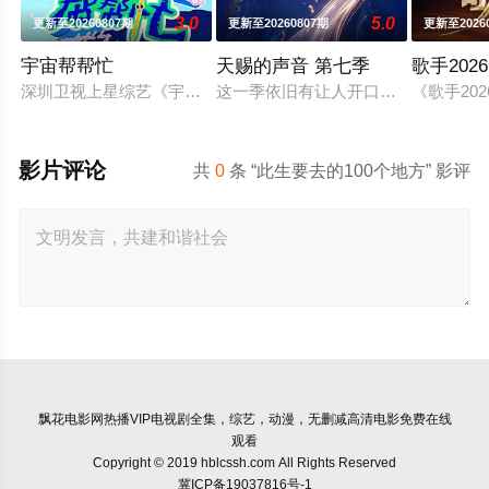
3.0
5.0
更新至20260807期
更新至20260807期
更新至2026
宇宙帮帮忙
天赐的声音 第七季
歌手2026
深圳卫视上星综艺《宇宙帮帮忙》是一档以文具快闪店为场景的
这一季依旧有让人开口就想跟唱的歌
《歌手2
影片评论
共
0
条 “此生要去的100个地方” 影评
飘花电影网
热播VIP电视剧全集，综艺，动漫，无删减高清电影免费在线
观看
Copyright © 2019 hblcssh.com All Rights Reserved
冀ICP备19037816号-1