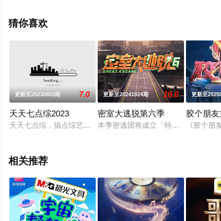
飘花影院，更多相关信息可移步至豆瓣综艺、电视猫或剧
情网等平台了解。
猜你喜欢
7.0
10.0
更新至20230803期
更新至20241024期
更新至2025
天天七点综2023
密室大逃脱第六季
胶个朋友
天天七点综，搞点综艺七七扒！
本季密逃团将成立「特别事件调查小
《胶个朋
相关推荐