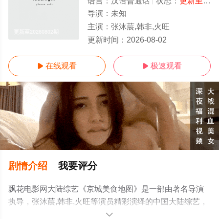
语言：
汉语普通话
状态：
更新至20260802期
导演：
未知
主演：
张沐莀,韩非,火旺
更新至20260802期
更新时间：
2026-08-02
在线观看
极速观看


剧情介绍
我要评分
飘花电影网大陆综艺《京城美食地图》是一部由著名导演
执导，张沐莀,韩非,火旺等演员精彩演绎的中国大陆综艺，
手机免费在线观看高清未删减完整版综艺节目就上飘花影
