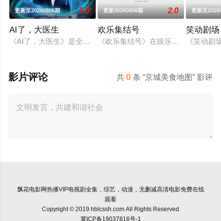
5.0
2.0
更新至20260806期
更新20260806期
更新至2026
AI了，大医生
欢乐集结号
笑动剧场
《AI了，大医生》是全国首档“AI+医学”全媒体健康科普节目
《欢乐集结号》在娱乐资讯类栏目中
《笑动剧场
影片评论
共
0
条 “京城美食地图” 影评
飘花电影网
热播VIP电视剧全集，综艺，动漫，无删减高清电影免费在线
观看
Copyright © 2019 hblcssh.com All Rights Reserved
冀ICP备19037816号-1