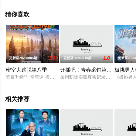
院，更多相关信息可移步至豆瓣综艺、电视猫或剧情网等
平台了解。
猜你喜欢
1.0
1.0
更新至20260805期
更新至20260710期
更新至2026
密室大逃脱第八季
开播吧！青春采销第二季
极挑男人
节目升级“时空竞速”模式，每位成员携带有限生存能量，时间分
采用职场实践真实记录的真人秀竞技
《极挑男
相关推荐