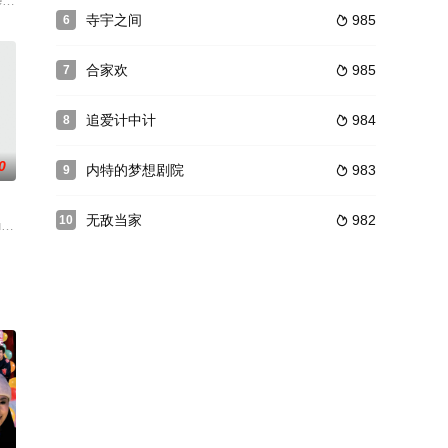
的历任知府叫苦不迭。铁猴子在
厂工人，将被执行死刑，他越狱逃脱，受伤后闯入了一位女教师诺拉的家
esident big-nosed hacker, u
寺宇之间
985
6

合家欢
985
7

追爱计中计
984
8

0
内特的梦想剧院
983
9

无敌当家
982
10

绑架的香港富商黄七辉（秦沛饰），辉为答谢二人，设宴招待，席间辉要
umps into Lohane, his estranged