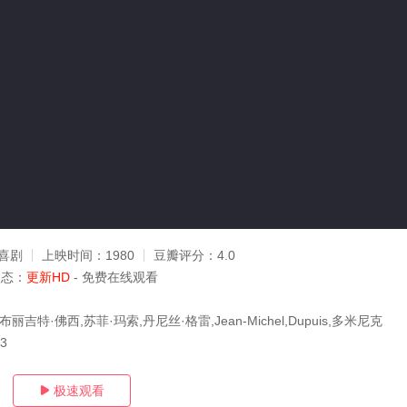
喜剧
上映时间：
1980
豆瓣评分：
4.0
状态：
更新HD
- 免费在线观看
丽吉特·佛西,苏菲·玛索,丹尼丝·格雷,Jean-Michel,Dupuis,多米尼克
23
极速观看
