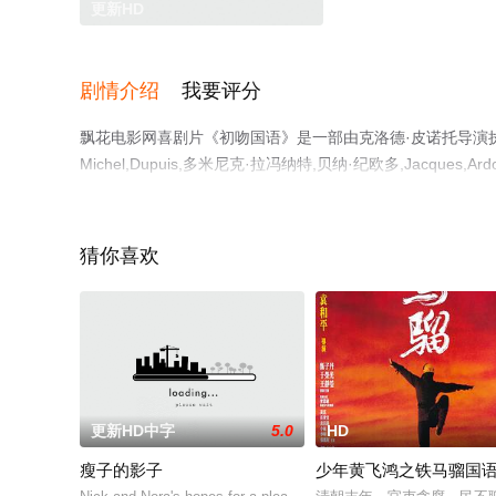
更新HD
剧情介绍
我要评分
飘花电影网喜剧片《初吻国语》是一部由克洛德·皮诺托导演执导，
Michel,Dupuis,多米尼克·拉冯纳特,贝纳·纪欧多,Jacques,A
影，手机免费在线观看高清未删减完整版电影大全就上飘花
猜你喜欢
更新HD中字
5.0
HD
瘦子的影子
少年黄飞鸿之铁马骝国