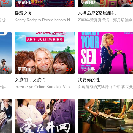
2.0
更新HD
7.0
更新HD
5.
摇滚之夏
六楼后座2家属谢礼
分析师，如今陷入财务困境，她答应为挚友雅斯敏牵线搭桥，为她安排相亲。原
Kenny Rodgers Royce honors his late mother's legacy by fol
2003年黃真真導演、鄭丹瑞編劇
4.0
更新HD
1.0
TC中字
2.
女孩们，女孩们！
我要你的性
”，步步为营接近倔强女医生李梦（李萌萌 饰）。他算计利益得失，她
千禧年初期当红的韩国流行三人团体。如今，三人为了一场仅有一次的演出再度
Inken (Kya-Celina Barucki), Vicky (Julia Novohradsky) und Lena
面容清秀的艾略特（库珀·霍夫曼 Co