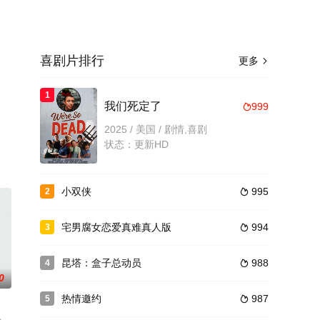
喜剧片排行
更多

1
我们死定了
999

2025 / 美国 / 剧情,喜剧
状态：更新HD
小双侠
995
2

宅男腐女恋爱真难真人版
994
3

昆塔：盒子总动员
988
4

0
热情邀约
987
5
