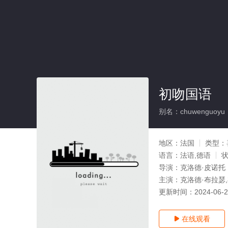
初吻国语
别名：chuwenguoyu
地区：
法国
类型：
语言：
法语,德语
导演：
克洛德·皮诺托
主演：
克洛德·布拉瑟,布
更新时间：
2024-06-
在线观看
