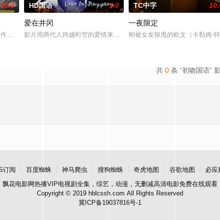
10.0
HD国语
3.0
TC中字
10.
爱在井冈
一夜限定
观的必要性，鞭挞了追金，虚荣等错误的观念，让人在捧腹之余感受到人性人
”零件遗落盲女薛薇薇家中，为了找回丢失的东西，宏光无意中伪装成车王与薇薇
影片用两代人跨越时空的爱情来演绎吉安老区人民的创业故事、幸福
刚被女友狠甩的欧文（卡勒姆·特
共
0
条 “初吻国语” 
S订阅
百度蜘蛛
神马爬虫
搜狗蜘蛛
奇虎地图
谷歌地图
必应
飘花电影网
热播VIP电视剧全集，综艺，动漫，无删减高清电影免费在线观看
Copyright © 2019 hblcssh.com All Rights Reserved
冀ICP备19037816号-1