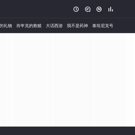




房的礼物
肖申克的救赎
大话西游
我不是药神
泰坦尼克号