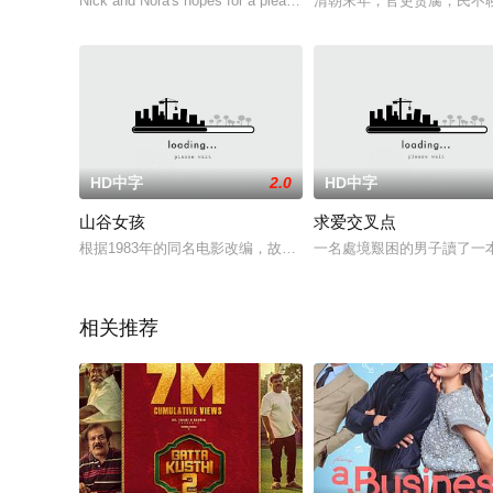
Nick and Nora's hopes for a pleasant afternoon at the loca
清朝末年，官吏贪腐，民不
HD中字
2.0
HD中字
山谷女孩
求爱交叉点
根据1983年的同名电影改编，故事讲述一对崭新的80年代电影
一名處境艱困的男子讀了一
相关推荐