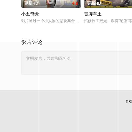
更新HD
4.0
更新HD
小丑奇缘
冒牌车王
影片通过一个小人物的悲欢离合，宣扬了树立正确的恋爱观生活
汽修技工宏光，误将“绝版
影片评论
RS