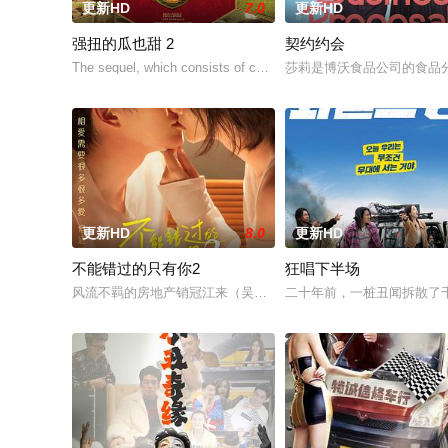
更新HD
7.0
更新HD
强扭的瓜也甜 2
契约约会
The sequel, which consists of consecutive events following the
莎莉是博沃食品公司的食品
更新HD
8.0
更新HD
不能错过的只有你2
狂唱下半场
风流不羁的房地产销冠江来（吴翊歌 饰），为利益化身“深情画家
二十年前，一桩丑闻拆散了