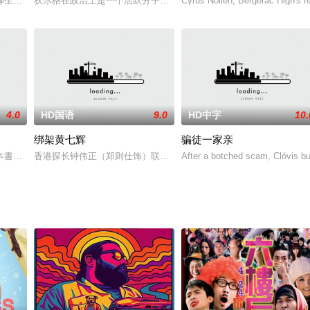
聊生，在浙江地方上，有一位蒙面侠士“铁猴子”，两年来劫富济贫，令卖官鬻爵
狄尔格在政治上是一个活跃分子，但被错误起诉，罪名是谋杀当地工
Cyrus Nollen, Bergerac High's r
4.0
HD国语
9.0
HD中字
10.
绑架黄七辉
骗徒一家亲
原声带，一对来自不同背景的年轻恋人无视父母和朋友在一起。
本書，書中的角色竟就出現在現實世界，還掌控了他的人生。
香港探长钟伟正（郑则仕饰）联合台湾干探李（绍雄饰）合力营救被
After a botched scam, Clóvis b