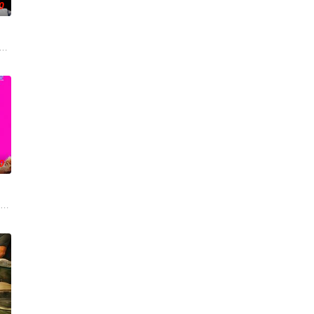
0
来，雅斯敏的约会对象是乌塔玛，
的喜劇《六樓后座》拍出香港新一代的愛情面面觀，其中「Truth orDare」大
0
合体，前提是他们得克服接踵而来
oper Hoffman 饰）在著名艺术家艾丽卡·特蕾西（奥利维亚·王尔德 Olivia