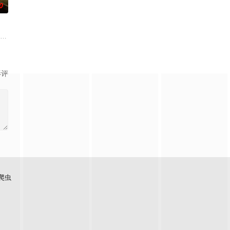
0
进行交往，一场错位的爱情故事
故事、追梦故事。脱贫不松劲，致富再出发。虽然父亲曾在家乡遭到爱情
纳 饰）和满怀浪漫情怀和希望的艾莉（莫妮卡·巴巴罗 饰）或许是这座城市里
影评
爬虫