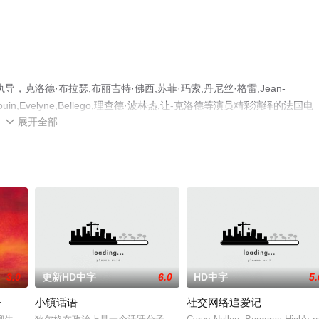
克洛德·布拉瑟,布丽吉特·佛西,苏菲·玛索,丹尼丝·格雷,Jean-
rdouin,Evelyne,Bellego,理查德·波林热,让-克洛德等演员精彩演绎的法国电
展开全部
影院，更多相关信息可移步至豆瓣电影、电视猫或剧情网等平台了解。

3.0
更新HD中字
6.0
HD中字
5.
语
小镇话语
社交网络追爱记