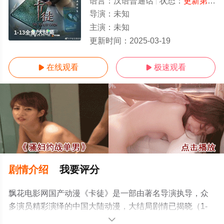
语言：
汉语普通话
状态：
更新第13集
导演：
未知
主演：
未知
1-13全集/大结局
更新时间：
2025-03-19
在线观看
极速观看


剧情介绍
我要评分
飘花电影网国产动漫《卡徒》是一部由著名导演执导，众
多演员精彩演绎的中国大陆动漫，大结局剧情已揭晓（1-
13全集），手机免费在线观看高清未删减完整版动漫全集
