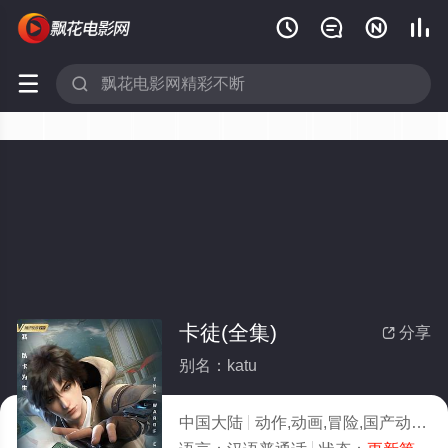






卡徒(全集)
分享

别名：katu
中国大陆
动作,动画,冒险,国产动漫
2