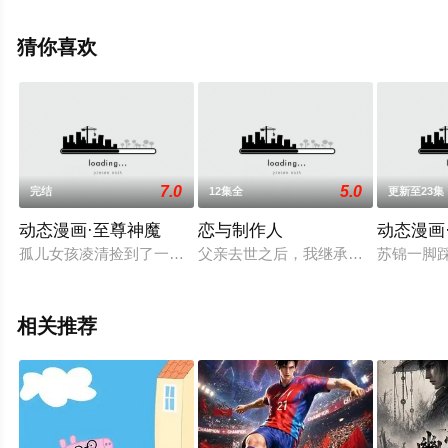
就上飘花影院，更多相关信息可移步至豆瓣动漫、电视猫
或剧情网等平台了解。
猜你喜欢
7.0
5.0
完结
12集全
更新至23集
动态漫画·至尊神魔
恋与制作人
动态漫画
孤儿女孩凌清捡到了一个弃婴，取名凌风，从此姐弟相依为命。
父亲去世之后，我继承了父亲所经营的
苏锦一脚
相关推荐