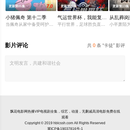
7.0
2.0
更新第05集
更新第21集
更新第13集
小猪佩奇 第十二季
气运世界杯，我能复制所有球星
从乱葬岗
当佩奇从家中备受呵护的"小妹妹"一跃成为肩负责任的"大姐姐"
平行世界，足球胜负直接绑定国运。Z
小卒萧陌
影片评论
共
0
条 “卡徒” 影评
飘花电影网
热播VIP电视剧全集，综艺，动漫，无删减高清电影免费在线
观看
Copyright © 2019 hblcssh.com All Rights Reserved
冀ICP备19037816号-1