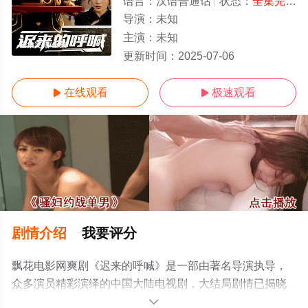
语言：
汉语普通话
状态：
全集完结
-
导演：
未知
主演：
未知
全集完结/全集
更新时间：
2025-07-06
在线观看
极速观看


剧情介绍
我要评分
飘花电影网爽剧《迟来的呼喊》是一部由著名导演执导，
众多演员精彩演绎的中国大陆电视剧，大结局剧情已揭晓
（全集完结），手机免费在线观看高清未删减完整版电视
