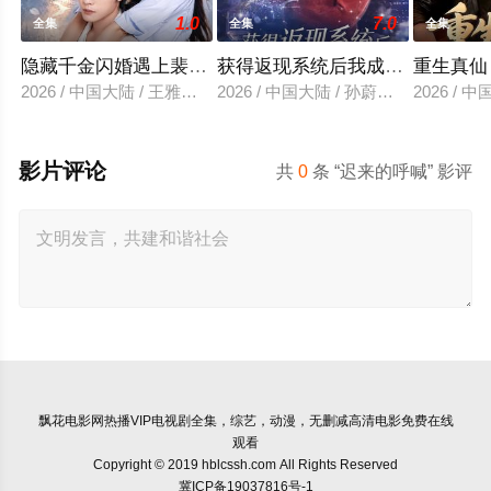
1.0
7.0
全集
全集
全集
隐藏千金闪婚遇上裴先生
获得返现系统后我成了万人迷
重生真仙
2026 / 中国大陆 / 王雅清＆朱城玮
2026 / 中国大陆 / 孙蔚琳＆魏胜奇
2026 /
影片评论
共
0
条 “迟来的呼喊” 影评
飘花电影网
热播VIP电视剧全集，综艺，动漫，无删减高清电影免费在线
观看
Copyright © 2019 hblcssh.com All Rights Reserved
冀ICP备19037816号-1