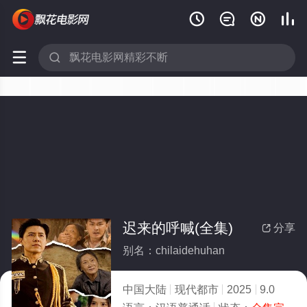






迟来的呼喊(全集)
分享

别名：chilaidehuhan
中国大陆
现代都市
2025
9.0