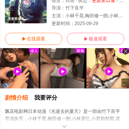
语言：
日语
状态：
更新第12集
- 免费在线观看
导演：
竹下良平
主演：
小林千晃,梅田修一朗,小林亲弘,小若和郁那,花守由美里,中岛良树,若山诗音
更新第12集
更新时间：
2025-09-29
在线观看
极速观看


剧情介绍
我要评分
飘花电影网日本动漫《光逝去的夏天》是一部由竹下良平
导演执导，小林千晃,梅田修一朗,小林亲弘,小若和郁那,花
守由美里,中岛良树,若山诗音等演员精彩演绎的日本动漫，
