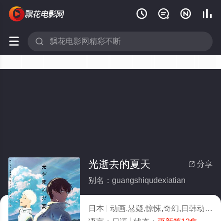






光逝去的夏天
分享

别名：guangshiqudexiatian
日本
动画,悬疑,惊悚,奇幻,日韩动漫