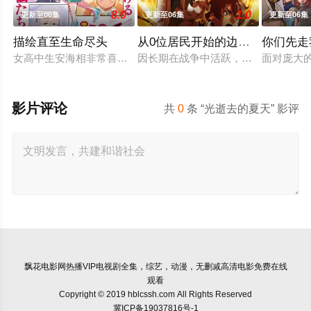
8.0
1.0
更新至06集
更新至06集
更新至06集
描绘直至生命尽头
从0位居民开始的边境领主大人
你们先走
女高中生安海相非常喜欢看漫画，尤其是 ☆野0 的《机器太与
因长期在战争中活跃，而被称为〝救
面对庞大
影片评论
共
0
条 “光逝去的夏天” 影评
飘花电影网
热播VIP电视剧全集，综艺，动漫，无删减高清电影免费在线
观看
Copyright © 2019 hblcssh.com All Rights Reserved
冀ICP备19037816号-1