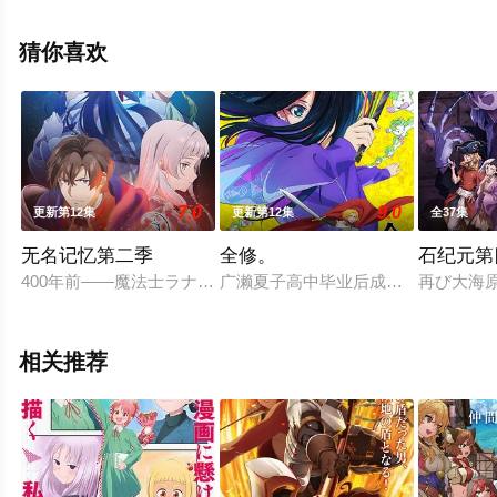
手机免费在线观看高清未删减完整版动漫全集就上飘花影
院，更多相关信息可移步至豆瓣动漫、电视猫或剧情网等
猜你喜欢
平台了解。
7.0
9.0
更新第12集
更新第12集
全37集
无名记忆第二季
全修。
石纪元第
400年前――魔法士ラナクの裏切りにより魔力を暴走させ、魔
广濑夏子高中毕业后成为了一名原画
再び大海
相关推荐