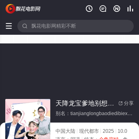






天降龙宝爹地别想逃(全集)
分享

别名：tianjianglongbaodiedibiexiangtao
中国大陆
现代都市
2025
10.0