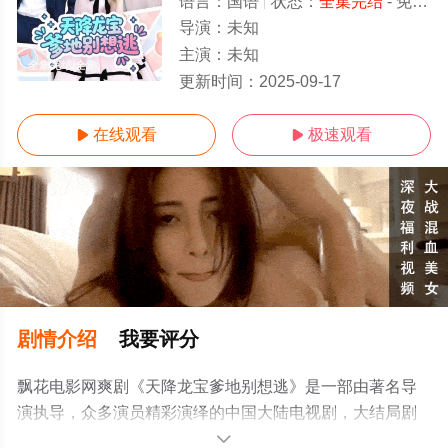
语言：
国语
状态：
全集完结
- 免费在线观看
导演：
未知
主演：
未知
全集完结/全集
更新时间：
2025-09-17
在线观看
极速观看


剧情介绍
我要评分
飘花电影网爽剧《天降龙宝爹地别想逃》是一部由著名导
演执导，众多演员精彩演绎的中国大陆电视剧，大结局剧
情已揭晓（全集完结），手机免费在线观看高清未删减完
