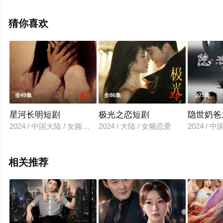
整版电视剧全集就上飘花影院，更多相关信息可移步至豆
瓣电视剧、电视猫或剧情网等平台了解。
猜你喜欢
4.0
3.0
全49集
全86集
全75集
星河长明短剧
极光之恋短剧
隐世奶爸
2024 / 中国大陆 / 女频恋爱
2024 / 大陆 / 女频恋爱
2024 / 
相关推荐