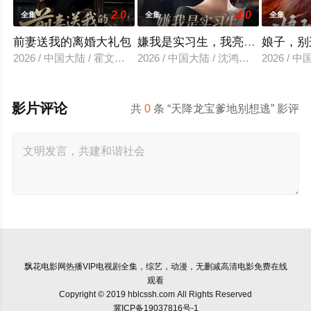
2.0
4.0
全集
全集
全集
前妻送我的离婚大礼包
嫌我是实习生，我亮出老板身份
娘子，别
2026 / 中国大陆 / 霍文琦＆雷小米
2026 / 中国大陆 / 沈鸿运＆刘亚倩
2026 / 
影片评论
共
0
条 “天降龙宝爹地别想逃” 影评
飘花电影网
热播VIP电视剧全集，综艺，动漫，无删减高清电影免费在线
观看
Copyright © 2019 hblcssh.com All Rights Reserved
冀ICP备19037816号-1