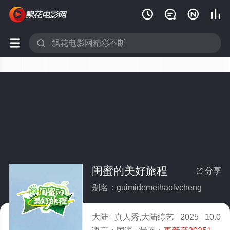






闺蜜的美好旅程
分享

别名：guimidemeihaolvcheng
大陆
真人秀,大陆综艺
2025
10.0