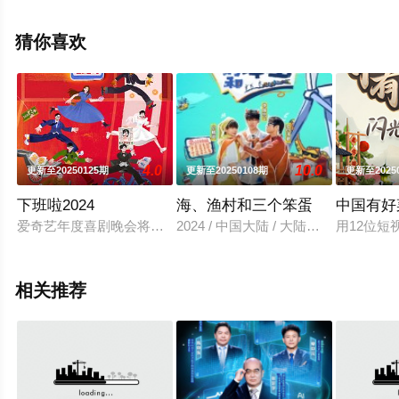
信息可移步至豆瓣综艺、电视猫或剧情网等平台了解。
猜你喜欢
4.0
10.0
更新至20250125期
更新至20250108期
更新至2025
下班啦2024
海、渔村和三个笨蛋
中国有好
爱奇艺年度喜剧晚会将邀请年度话题人物、不同喜剧赛道的人气演员
2024 / 中国大陆 / 大陆综艺
用12位
相关推荐