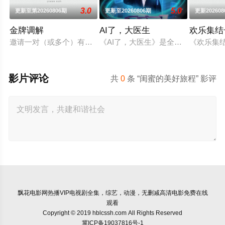
3.0
5.0
更新至第20260806期
更新至20260806期
更新202608
金牌调解
AI了，大医生
欢乐集结
邀请一对（或多个）有矛盾的当事人进入演播室，主持人和人民
《AI了，大医生》是全国首档“AI
《欢乐集
影片评论
共
0
条 “闺蜜的美好旅程” 影评
飘花电影网
热播VIP电视剧全集，综艺，动漫，无删减高清电影免费在线
观看
Copyright © 2019 hblcssh.com All Rights Reserved
冀ICP备19037816号-1