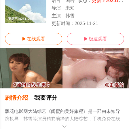
语言：
国语
状态：
更新至20251121期
导演：
未知
主演：
韩雪
更新至20251121期
更新时间：
2025-11-21
在线观看
极速观看


剧情介绍
我要评分
飘花电影网大陆综艺《闺蜜的美好旅程》是一部由未知导
演执导，韩雪等演员精彩演绎的大陆综艺，手机免费在线
观看高清未删减完整版综艺节目就上飘花影院，更多相关
