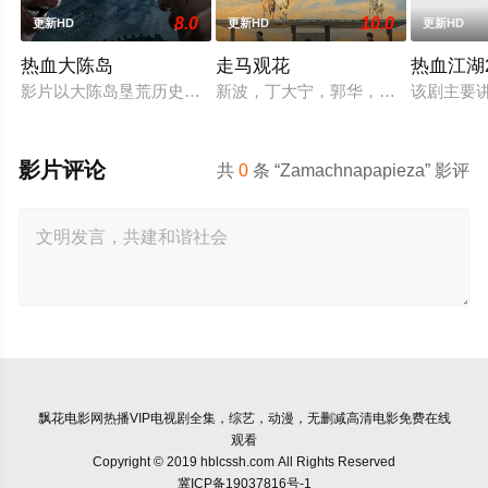
8.0
10.0
更新HD
更新HD
更新HD
热血大陈岛
走马观花
热血江湖2
影片以大陈岛垦荒历史为创作底色，在尊重历史真实性的前提下
新波，丁大宁，郭华，程一木他们毕
该剧主要
影片评论
共
0
条 “Zamachnapapieza” 影评
飘花电影网
热播VIP电视剧全集，综艺，动漫，无删减高清电影免费在线
观看
Copyright © 2019 hblcssh.com All Rights Reserved
冀ICP备19037816号-1