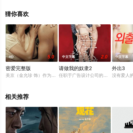
费在线观看高清未删减完整版电影大全就上飘花影院，更
多相关信息可移步至豆瓣电影、电视猫或剧情网等平台了
猜你喜欢
解。
5.0
2.0
HD
中文字幕
中文字幕
密爱完整版
请做我的奴隶2
外出3
美京（金允珍 饰）作为一名家庭主妇，每天都尽力伺候丈夫的
任职于广告设计公司的目黑（每熊克哉
没有爱人
相关推荐