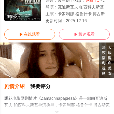
语言：
波兰语
状态：
更新HD
- 免费在线观看
导演：
瓦迪斯瓦夫·帕西科夫斯基
主演：
卡罗利娜·格鲁什卡,博古斯瓦夫·林达,伊雷纽什·乔普
更新HD
更新时间：
2025-12-16
在线观看
极速观看


剧情介绍
我要评分
飘花电影网剧情片《Zamachnapapieza》是一部由瓦迪斯
瓦夫·帕西科夫斯基导演执导，卡罗利娜·格鲁什卡,博古斯瓦
夫·林达,伊雷纽什·乔普等演员精彩演绎的波兰电影，手机免
