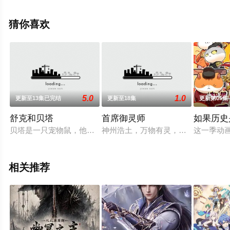
高清未删减完整版动漫全集就上飘花影院，更多相关信息
可移步至豆瓣动漫、电视猫或剧情网等平台了解。
猜你喜欢
5.0
1.0
更新至13集已完结
更新至18集
更新第05集
舒克和贝塔
首席御灵师
如果历史
贝塔是一只宠物鼠，他经常会驾着小主人的小坦克对付老是欺负
神州浩土，万物有灵，与精灵结成伙
这一季动
相关推荐