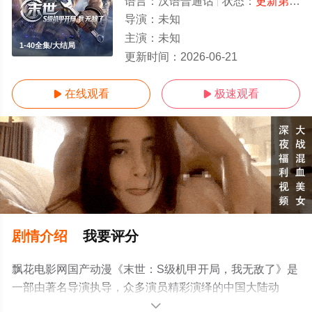
语言：
汉语普通话
状态：
更新第40集
导演：
未知
主演：
未知
1-40全集/大结局
更新时间：
2026-06-21
在线观看
极速观看


剧情介绍
我要评分
飘花电影网国产动漫《末世：S级机甲开局，我无敌了》是
一部由著名导演执导，众多演员精彩演绎的中国大陆动
漫，大结局剧情已揭晓（1-40全集），手机免费在线观看
