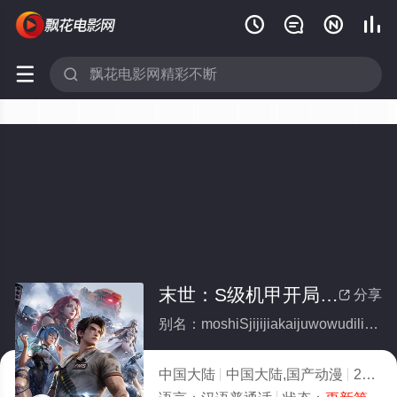






末世：S级机甲开局，我无敌了(全集)
分享

别名：moshiSjijijiakaijuwowudiliao
中国大陆
中国大陆,国产动漫
2026