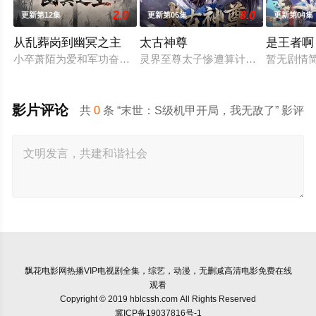
2.0
8.0
更新第12集
更新第06集
更新第04集
从乱葬岗到幽冥之主
太古神尊
是王者啊
小卒萧陌为爱和军功奋斗三年，却被恋人柳莺儿与将军之子赵昊联
灵界至尊太子惨遭算计身死，重生跌
暂无剧情
影片评论
共
0
条 “末世：S级机甲开局，我无敌了” 影评
飘花电影网
热播VIP电视剧全集，综艺，动漫，无删减高清电影免费在线
观看
Copyright © 2019 hblcssh.com All Rights Reserved
冀ICP备19037816号-1