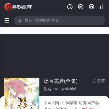






汤直志异(全集)
分享

别名：tangzhizhiyi
中国大陆
中国动漫,动漫,国产动漫
2