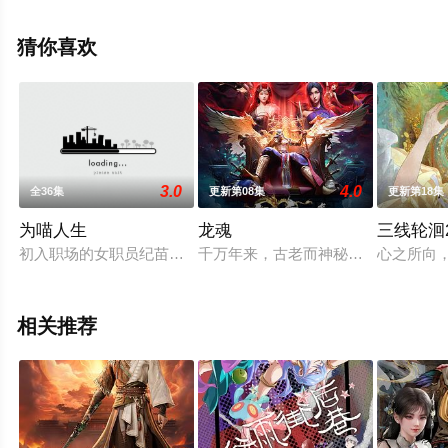
全集就上飘花影院，更多相关信息可移步至豆瓣动漫、电
视猫或剧情网等平台了解。
猜你喜欢
3.0
4.0
全36集
更新第08集
更新第18集
为喵人生
龙魂
三线轮洄2
初入职场的女职员纪苗苗遭朋友陷害，命悬一线之际竟变成了一只
千万年来，古老而神秘的龙族在中土
心之所向
相关推荐