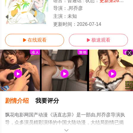
语言：
普通话
状态：
更新第26集
- 
导演：
,邦乔彦
主演：
未知
1-1全集/大结局
更新时间：
2026-07-14
在线观看
极速观看


剧情介绍
我要评分
飘花电影网国产动漫《汤直志异》是一部由,邦乔彦导演执
导，众多演员精彩演绎的中国大陆动漫，大结局剧情已揭
晓（1-1全集），手机免费在线观看高清未删减完整版动漫
