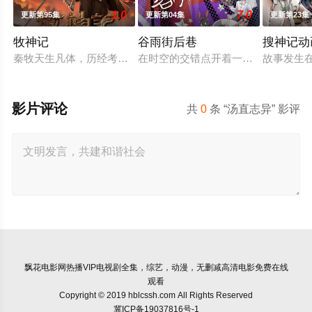
1.0
7.0
更新第95集
更新第04集
更新第23集
牧神记
谷雨街后巷
搜神记动
秦牧天生凡体，历经考验成为天魔教教主，被延康国封为第一任
在时空的交错点开着一间酒馆——谷雨
故事发生
影片评论
共
0
条 “汤直志异” 影评
飘花电影网
热播VIP电视剧全集，综艺，动漫，无删减高清电影免费在线
观看
Copyright © 2019 hblcssh.com All Rights Reserved
冀ICP备19037816号-1