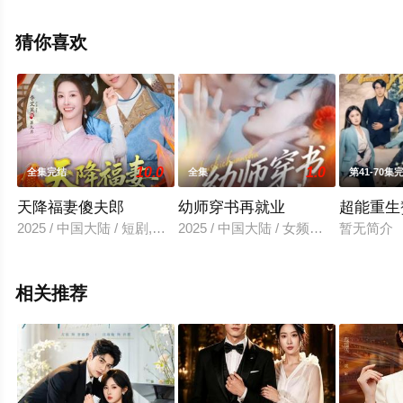
删减完整版电视剧全集就上飘花影院，更多相关信息可移
步至豆瓣电视剧、电视猫或剧情网等平台了解。
猜你喜欢
10.0
1.0
全集完结
全集
第41-70集
天降福妻傻夫郎
幼师穿书再就业
超能重生
2025 / 中国大陆 / 短剧,古装仙侠
2025 / 中国大陆 / 女频恋爱
暂无简介
相关推荐