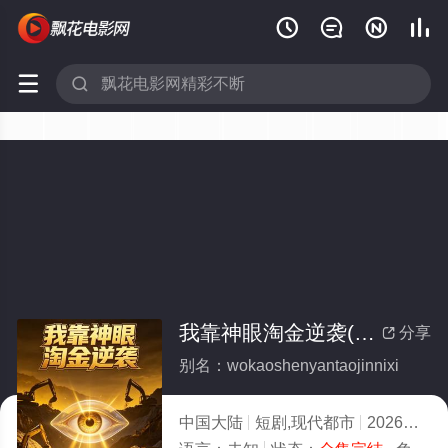






我靠神眼淘金逆袭(全集)
分享

别名：wokaoshenyantaojinnixi
中国大陆
短剧,现代都市
2026
8.0