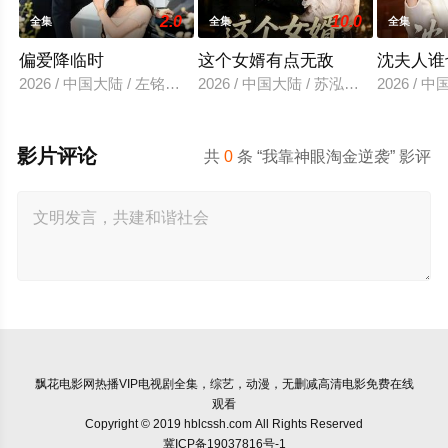
2.0
10.0
全集
全集
全集
偏爱降临时
这个女婿有点无敌
沈夫人谁
2026 / 中国大陆 / 左铭＆汪海敏
2026 / 中国大陆 / 苏泓奕＆秦璐瑶
2026 /
影片评论
共
0
条 “我靠神眼淘金逆袭” 影评
飘花电影网
热播VIP电视剧全集，综艺，动漫，无删减高清电影免费在线
观看
Copyright © 2019 hblcssh.com All Rights Reserved
冀ICP备19037816号-1