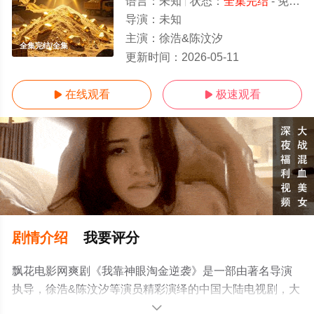
语言：
未知
状态：
全集完结
- 免费在线观看
导演：
未知
主演：
徐浩&陈汶汐
全集完结/全集
更新时间：
2026-05-11
在线观看
极速观看


剧情介绍
我要评分
飘花电影网爽剧《我靠神眼淘金逆袭》是一部由著名导演
执导，徐浩&陈汶汐等演员精彩演绎的中国大陆电视剧，大
结局剧情已揭晓（全集完结），手机免费在线观看高清未
