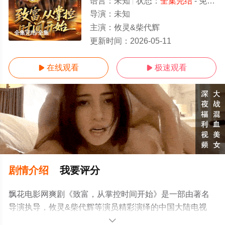
语言：
未知
状态：
全集完结
- 免费在线观看
导演：
未知
主演：
攸灵&柴代辉
全集完结/全集
更新时间：
2026-05-11
在线观看
极速观看


剧情介绍
我要评分
飘花电影网爽剧《致富，从掌控时间开始》是一部由著名
导演执导，攸灵&柴代辉等演员精彩演绎的中国大陆电视
剧，大结局剧情已揭晓（全集完结），手机免费在线观看
