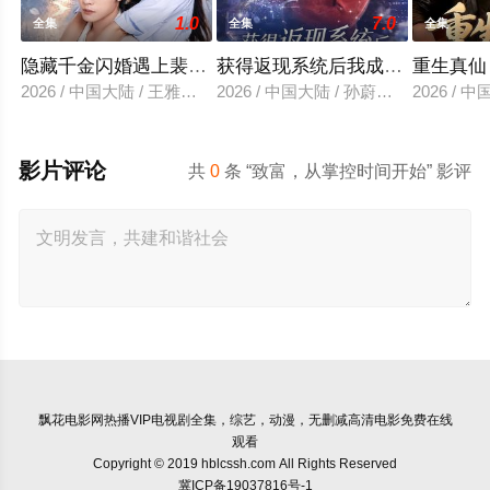
1.0
7.0
全集
全集
全集
隐藏千金闪婚遇上裴先生
获得返现系统后我成了万人迷
重生真仙
2026 / 中国大陆 / 王雅清＆朱城玮
2026 / 中国大陆 / 孙蔚琳＆魏胜奇
2026 /
影片评论
共
0
条 “致富，从掌控时间开始” 影评
飘花电影网
热播VIP电视剧全集，综艺，动漫，无删减高清电影免费在线
观看
Copyright © 2019 hblcssh.com All Rights Reserved
冀ICP备19037816号-1