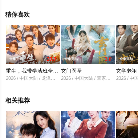
高清未删减完整版电视剧全集就上飘花影院，更多相关信
息可移步至豆瓣电视剧、电视猫或剧情网等平台了解。
猜你喜欢
10.0
3.0
全集完结
全集完结
全集完结
重生，我带学渣班全员上本科
玄门医圣
玄学老祖
2026 / 中国大陆 / 龙泽鸣＆米乐妮
2026 / 中国大陆 / 童家豪＆李佑
2026 /
相关推荐