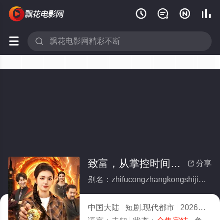






致富，从掌控时间开始(全集)
分享

别名：zhifucongzhangkongshijiankaishi
中国大陆
短剧,现代都市
2026
10.0