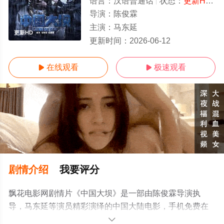
语言：
汉语普通话
状态：
更新HD
-
导演：
陈俊霖
主演：
马东延
更新HD
更新时间：
2026-06-12
在线观看
极速观看


剧情介绍
我要评分
飘花电影网剧情片《中国大坝》是一部由陈俊霖导演执
导，马东延等演员精彩演绎的中国大陆电影，手机免费在
线观看高清未删减完整版电影大全就上飘花影院，更多相
