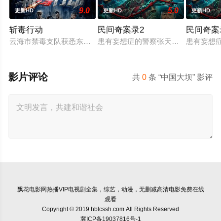
9.0
5.0
更新HD
更新HD
更新HD
斩毒行动
民间奇案录2
民间奇案录
云海市禁毒支队获悉东南亚毒王廖爷将携600余公斤毒品来云交
患有妄想症的警察张天盛遇上一起离奇
患有妄想
影片评论
共
0
条 “中国大坝” 影评
飘花电影网
热播VIP电视剧全集，综艺，动漫，无删减高清电影免费在线
观看
Copyright © 2019 hblcssh.com All Rights Reserved
冀ICP备19037816号-1