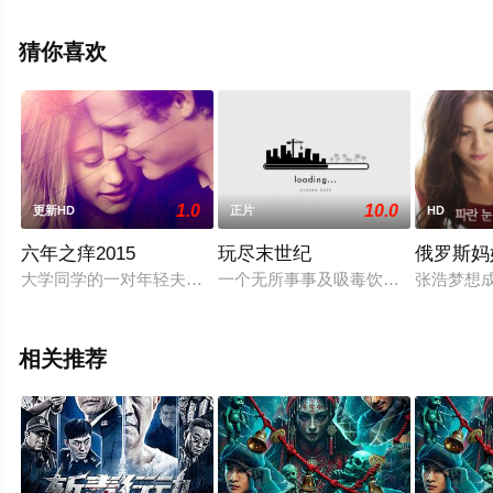
关信息可移步至豆瓣电影、电视猫或剧情网等平台了解。
猜你喜欢
1.0
10.0
更新HD
正片
HD
六年之痒2015
玩尽末世纪
俄罗斯妈
大学同学的一对年轻夫妇，他们的生活历经坎坷，六年之痒他们
一个无所事事及吸毒饮酒的十七岁少
张浩梦想
相关推荐